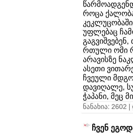
წარმოადგენდ
როცა ქალობა
კეკლუცობაში
უფლებაც ჩამ
გაგვიშვებენ,
რთული ომი რ
არავისზე ნა
ასეთი ვითარე
ჩვეული მდგო
დავიღალე, ს
ჭაპანი, მეც 
ნანახია: 2602 
ჩვენ ეგოდ