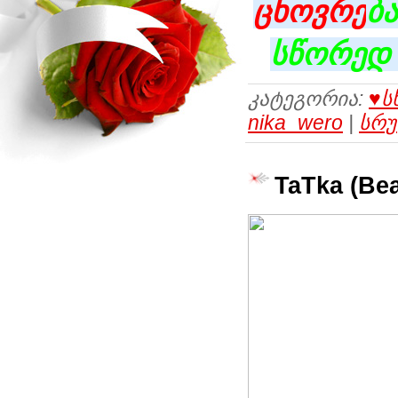
ცხოვრე
ბა
სწორედ 
კატეგორია:
♥ს
nika_wero
|
სრუ
TaTka (Be