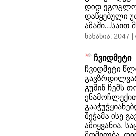
დიდ ეგოგლობ
დაწყებული უ
ამაში...საით 
ნანახია: 2047 
ჩვიდმეტი
ჩვიდმეტი წლ
გავზრდილვარ
გუშინ ჩემს თ
ენამოჩლექით
გააჭუჭყიანე
შეჭამა ისე 
ამიყვანია, ს
მომილბა. დიდ