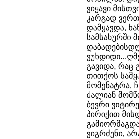
ვიყავი მისთვ
კარგად ვერ
დამყავდა, ხა
სამსახურში 
დაბადებისდღ
ვუხდიდი...ღ
გავიდა, რაც გ
თითქოს სამყ
მომენატრა, ჩ
ძალიან მომწ
ბევრი ვიტირე
პირიქით მის
გამიორმაგდა
ვიგრძენი, ა