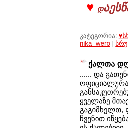
♥
აესწ
დ
კატეგორია:
♥ს
nika_wero
|
სრუ
ქალთა დღე
...... და გა
ოფიციალურა
განსაკუთრებ
ყველაზე მთავ
გაგიმხელთ, 
ჩვენით იწყებ
ეს ქალებიიი,