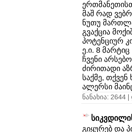
ერთმანეთისთ
მაშ რად ვებ
ნუთუ მართლა 
გვაქცია მოქი
პოტენციურ კ
ე.ი. 8 მარტი
ჩვენი არსებო
ძირითადი აზრ
საქმე, თქვენ
ალერსი მაინც 
ნანახია: 2644 
სიკვდილის
გიყურებ და 