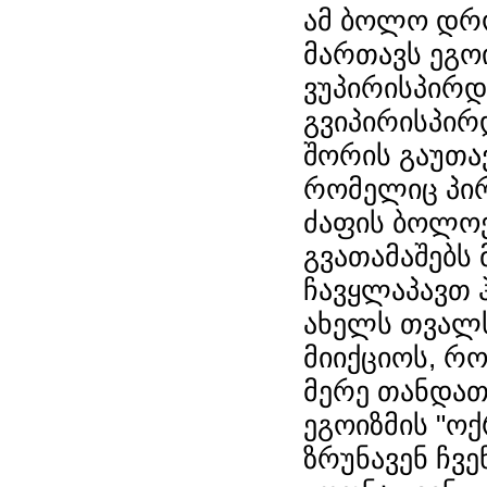
ამ ბოლო დრო
მართავს ეგოი
ვუპირისპირდ
გვიპირისპირ
შორის გაუთავ
რომელიც პირ
ძაფის ბოლოე
გვათამაშებს
ჩავყლაპავთ 
ახელს თვალს
მიიქციოს, რ
მერე თანდათა
ეგოიზმის "ოქ
ზრუნავენ ჩვე