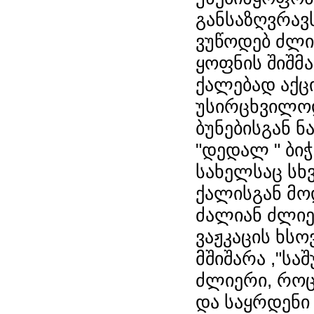
განსაზღვრავს
ვუწოდებ ძლი
ყოფნის შიშმა
ქალებად აქცი
უსირცხვილოდ
ბუნებისგან ნ
"დედალ " ბიჭ
სახელსაც სხვ
ქალისგან მოდ
ძალიან ძლიე
ვაჟკაცის ხსო
მშიშარა ,"სა
ძლიერი, როც
და საყრდენი 